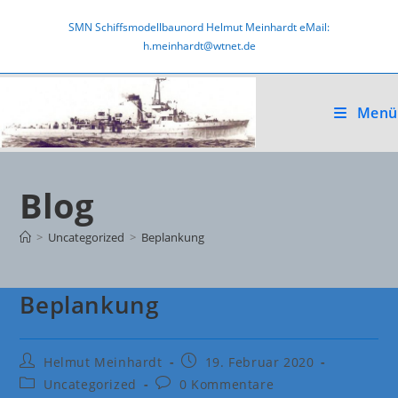
Zum
SMN Schiffsmodellbaunord Helmut Meinhardt eMail:
Inhalt
h.meinhardt@wtnet.de
springen
Menü
Blog
>
Uncategorized
>
Beplankung
Beplankung
Beitrags-
Beitrag
Helmut Meinhardt
19. Februar 2020
Autor:
veröffentlicht:
Beitrags-
Beitrags-
Uncategorized
0 Kommentare