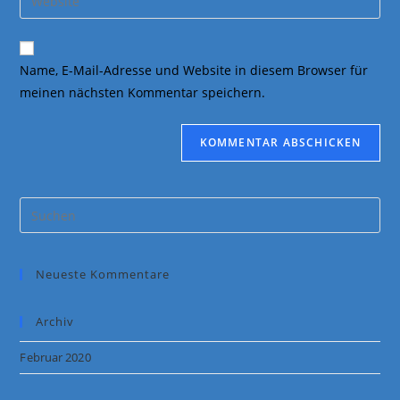
Mail-
deine
Kommentieren
Adresse
Website-
ein
zum
URL
Name, E-Mail-Adresse und Website in diesem Browser für
Kommentieren
ein
meinen nächsten Kommentar speichern.
ein
(optional)
Pre
Es
to
Neueste Kommentare
clo
the
sea
Archiv
pan
Februar 2020