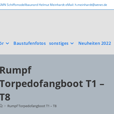
SMN Schiffsmodellbaunord Helmut Meinhardt eMail: h.meinhardt@wtnet.de
ör
Baustufenfotos
sonstiges
Neuheiten 2022
Rumpf
Torpedofangboot T1 –
T8
>
Rumpf Torpedofangboot T1 – T8