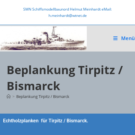
SMN Schiffsmodellbaunord Helmut Meinhardt eMail:
h.meinhardt@wtnet.de
Menü
Beplankung Tirpitz /
Bismarck
>
Beplankung Tirpitz / Bismarck
Echtholzplanken für Tirpitz / Bismarck.