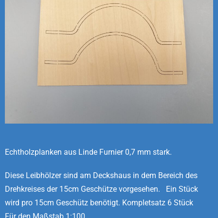
Echtholzplanken aus Linde Furnier 0,7 mm stark.
Diese Leibhölzer sind am Deckshaus in dem Bereich des
Drehkreises der 15cm Geschütze vorgesehen.
Ein
Stück
w
ird
pro 15cm Geschütz benötigt. Kompletsatz 6 Stück
Für den Maßstab 1:100